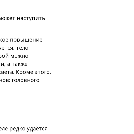
может наступить
зкое повышение
ется, тело
орой можно
и, а также
ета. Кроме этого,
нов: головного
ле редко удаётся