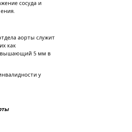
жение сосуда и
чения.
отдела аорты служит
их как
ревышающий 5 мм в
инвалидности у
рты