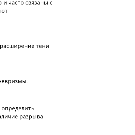
 и часто связаны с
ают
 расширение тени
аневризмы.
о определить
аличие разрыва