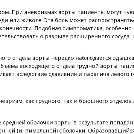
дром. При аневризмах аорты пациенты могут чу
ди или животе. Эта боль может распространятьс
е конечности. Подобная симптоматика, особенн
тельствовать о разрыве расширенного сосуда, 
ого отдела аорты нередко наблюдается одышка,
объёма восходящего отдела грудной аорты паци
никает вследствие сдавления и паралича левого 
евризм, как грудного, так и брюшного отделов
 средней оболочки аорты в результате попадан
енней (интимальной) оболочки. Образовавшийся