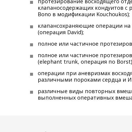
протезирование восходящего отд
клапаносодержащих кондуитов с р
Bono в модификации Kouchoukos);
клапансохраняющие операции на 
(операция David);
полное или частичное протезирова
полное или частичное протезирова
(elephant trunk, операция по Borst
операции при аневризмах восходящ
различными пороками сердца и И
различные виды повторных вмешат
выполненных оперативных вмеша