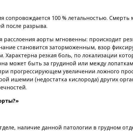
я сопровождается 100 % летальностью. Смерть 
ей после разрыва.
я расслоения аорты мгновенны: происходит ре
знание становится заторможенным, взор фиксиру
. Характерна резкая боль, по локализации кот
она может быть за грудиной или между лопаткам
при прогрессирующем увеличении ложного просв
рой ишемии (недостатка кислорода) других орга
нечностей.
орты?»
деле, наличие данной патологии в грудном отде