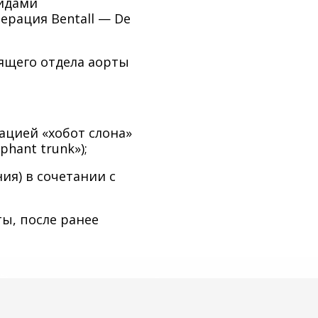
видами
рация Bentall — De
ящего отдела аорты
ацией «хобот слона»
phant trunk»);
ия) в сочетании с
ы, после ранее