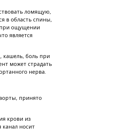
вствовать ломящую,
я в область спины,
о при ощущении
что является
 кашель, боль при
ент может страдать
гортанного нерва.
 аорты, принято
ия крови из
 канал носит