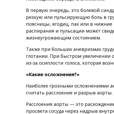
В первую очередь, это болевой син
резкую или пульсирующую боль в гру
поясницы, ягодиц, пах или в нижни
распирания и пульсации может свиде
жизнеугрожающим состоянием.
Также при больших аневризмах грудн
глотании. При быстром увеличении 
из-за осиплости голоса, которая воз
«Какие осложнения?»
Наиболее грозными осложнениями ан
считать расслоение и разрыв аорты.
Расслоения аорты — это расхождение
просвета сосуда через надрыв внутр