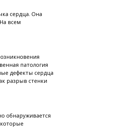
чка сердца. Она
 На всем
возникновения
венная патология
ные дефекты сердца
ак разрыв стенки
но обнаруживается
 которые