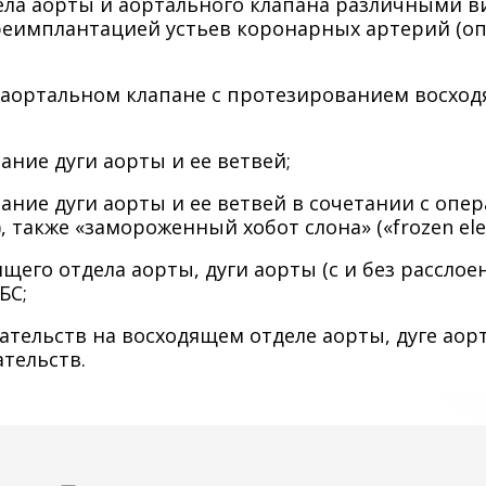
ела аорты и аортального клапана различными 
еимплантацией устьев коронарных артерий (опе
аортальном клапане с протезированием восход
ние дуги аорты и ее ветвей;
ние дуги аорты и ее ветвей в сочетании с опер
), также «замороженный хобот слона» («frozen ele
его отдела аорты, дуги аорты (с и без расслоен
БС;
ельств на восходящем отделе аорты, дуге аорт
тельств.