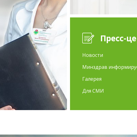
Пресс-ц
Новости
Минздрав информиру
Галерея
Для СМИ