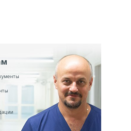
ам
кументы
нты
дации