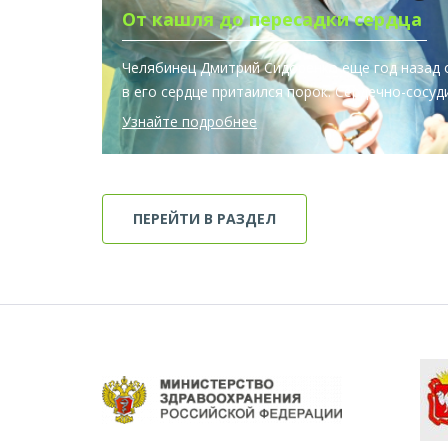
От кашля до пересадки сердца
Челябинец Дмитрий Сидоренко еще год назад 
в его сердце притаился порок. Сердечно-сосу
Узнайте подробнее
ПЕРЕЙТИ В РАЗДЕЛ