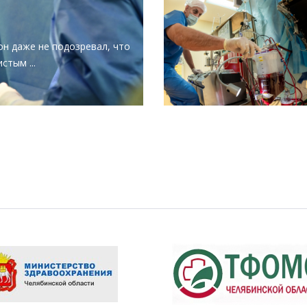
он даже не подозревал, что
дистым
...