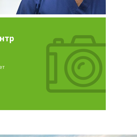
ентр
ет