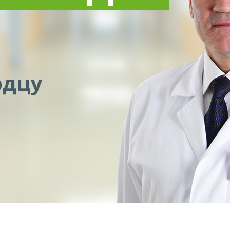
ук
аук
ационной категории