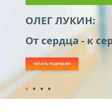
5
докторов медицинских на
21
кандидат медицинских н
64
врача высшей квалифик
ПОДРОБНЕЕ О СПЕЦИАЛИСТАХ