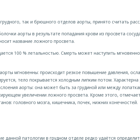
грудного, так и брюшного отделов аорты, принято считать расс
олочки аорты в результате попадания крови из просвета сосуд
 носит название ложного просвета.
ается 100 % летальностью. Смерть может наступить мгновенно,
аорты мгновенны: происходит резкое повышение давления, осла
руется, тело покрывается холодным липким потом. Характерна 
слоения аорты: она может быть за грудиной или между лопатка
сирующем увеличении ложного просвета. Кроме этого, отмечает
анов: головного мозга, кишечника, почек, нижних конечностей.
ие данной патологии в грудном отделе редко удаётся определи