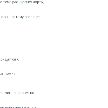
же темп расширения аорты,
ентов, поэтому операция
кондуитов с
я David);
t trunk, операция по
ыми пороками сердца и