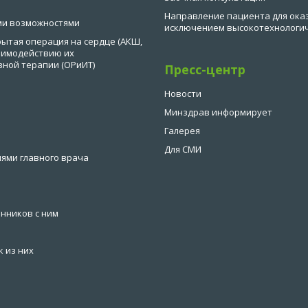
Направление пациента для ока
ми возможностями
исключением высокотехнологи
ытая операция на сердце (АКШ,
заимодействию их
вной терапии (ОРиИТ)
Пресс-центр
Новости
Минздрав информирует
Галерея
Для СМИ
ями главного врача
нников с ним
 из них