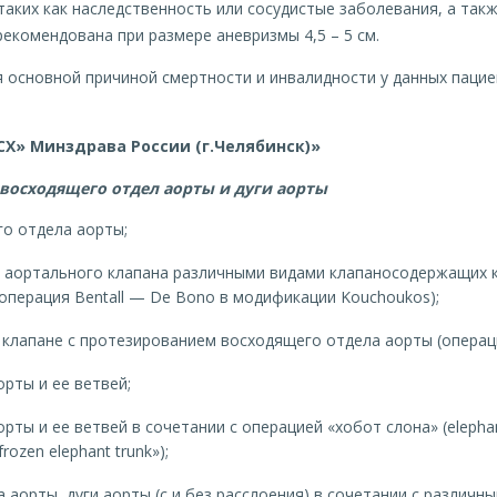
таких как наследственность или сосудистые заболевания, а так
екомендована при размере аневризмы 4,5 – 5 см.
я основной причиной смертности и инвалидности у данных паци
Х» Минздрава России (г.Челябинск)»
осходящего отдел аорты и дуги аорты
о отдела аорты;
 аортального клапана различными видами клапаносодержащих 
операция Bentall — De Bono в модификации Kouchoukos);
клапане с протезированием восходящего отдела аорты (операци
рты и ее ветвей;
рты и ее ветвей в сочетании с операцией «хобот слона» (elephan
ozen elephant trunk»);
аорты, дуги аорты (с и без расслоения) в сочетании с различн