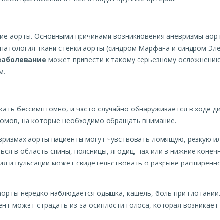
ние аорты. Основными причинами возникновения аневризмы аор
патология ткани стенки аорты (синдром Марфана и синдром Эле
заболевание
может привести к такому серьезному осложнению,
м.
кать бессимптомно, и часто случайно обнаруживается в ходе ди
томов, на которые необходимо обращать внимание.
евризмах аорты пациенты могут чувствовать ломящую, резкую и
ься в область спины, поясницы, ягодиц, пах или в нижние конеч
я и пульсации может свидетельствовать о разрыве расширенно
аорты нередко наблюдается одышка, кашель, боль при глотании
нт может страдать из-за осиплости голоса, которая возникает 