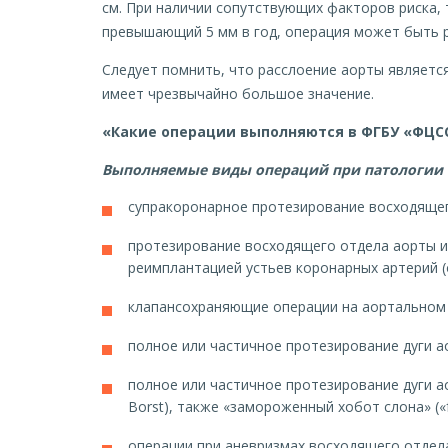
см. При наличии сопутствующих факторов риска, 
превышающий 5 мм в год, операция может быть р
Следует помнить, что расслоение аорты являетс
имеет чрезвычайно большое значение.
«Какие операции выполняются в ФГБУ «ФЦСС
Выполняемые виды операций при патологии в
супракоронарное протезирование восходящег
протезирование восходящего отдела аорты и
реимплантацией устьев коронарных артерий (
клапансохраняющие операции на аортальном 
полное или частичное протезирование дуги ао
полное или частичное протезирование дуги ао
Borst), также «замороженный хобот слона» («fr
операции при аневризмах восходящего отдела 