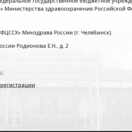
федеральное государственное бюджетное учреж
» Министерства здравоохранения Российской Фе
ЦССХ» Минздрава России (г. Челябинск).
оссии Родионова Е.Н., д. 2
ru
 регистрации