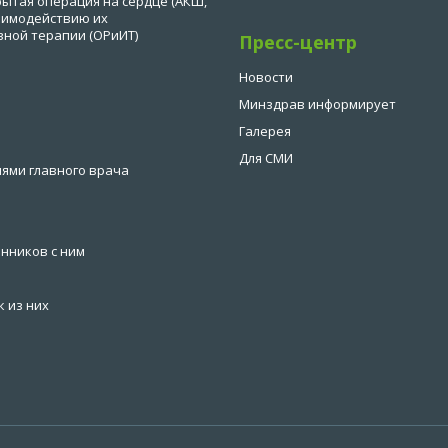
ытая операция на сердце (АКШ,
заимодействию их
вной терапии (ОРиИТ)
Пресс-центр
Новости
Минздрав информирует
Галерея
Для СМИ
ями главного врача
нников с ним
 из них